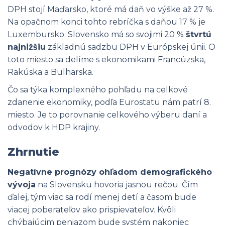
DPH stojí Maďarsko, ktoré má daň vo výške až 27 %.
Na opačnom konci tohto rebríčka s daňou 17 % je
Luxembursko. Slovensko má so svojimi 20 %
štvrtú
najnižšiu
základnú sadzbu DPH v Európskej únii. O
toto miesto sa delíme s ekonomikami Francúzska,
Rakúska a Bulharska.
Čo sa týka komplexného pohľadu na celkové
zdanenie ekonomiky, podľa Eurostatu nám patrí 8.
miesto. Je to porovnanie celkového výberu daní a
odvodov k HDP krajiny.
Zhrnutie
Negatívne prognózy ohľadom demografického
vývoja
na Slovensku hovoria jasnou rečou. Čím
ďalej, tým viac sa rodí menej detí a časom bude
viacej poberateľov ako prispievateľov. Kvôli
chýbajúcim peniazom bude systém nakoniec