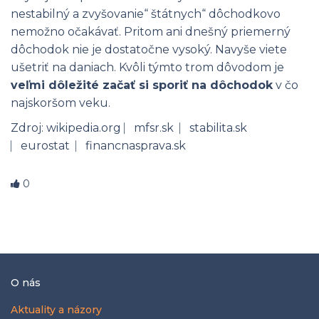
nestabilný a zvyšovanie“ štátnych“ dôchodkovo
nemožno očakávať. Pritom ani dnešný priemerný
dôchodok nie je dostatočne vysoký. Navyše viete
ušetriť na daniach. Kvôli týmto trom dôvodom je
veľmi dôležité začať si sporiť na dôchodok
v čo
najskoršom veku.
Zdroj:
wikipedia.org
⎸
mfsr.sk
⎸
stabilita.sk
⎸
eurostat
⎸
financnasprava.sk
0
O nás
Aktuality a názory