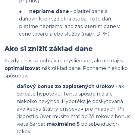
príjmov)
●
nepriame dane
- platiteľ dane a
daňovník je rozdielna osoba. Túto daň
platíme nepriamo, a to zaplatením dane v
cene tovaru alebo služby (napr. DPH).
Ako si znížiť základ dane
Každý z nás sa pohráva s myšlienkou, ako čo najviac
optimalizovať
náš základ dane. Poznáme niekoľko
spôsobov:
daňový bonus zo zaplatených úrokov
- ak
čerpáte hypotéku. Tento spôsob má ale
niekoľko nevýhod. Hypotéka je poskytovaná
ako kedysi štátny príspevok pre mladých. Pri
žiadosti o úver musíte mať do 35 rokov a bonus
viete čerpať
maximálne 5
po sebe idúcich
rokov.