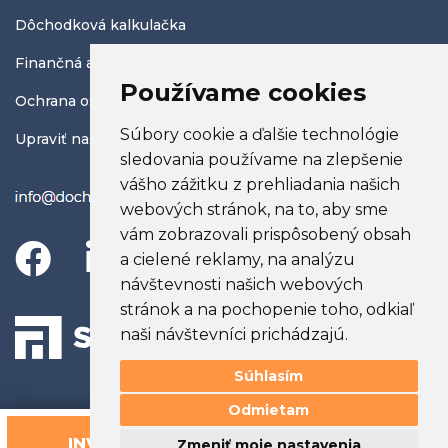
Dôchodková kalkulačka
Finančná abeceda
Používame cookies
Ochrana osobných údajov
Súbory cookie a ďalšie technológie
Upraviť nastavenia COOKIES
sledovania používame na zlepšenie
vášho zážitku z prehliadania našich
webových stránok, na to, aby sme
vám zobrazovali prispôsobený obsah
a cielené reklamy, na analýzu
návštevnosti našich webových
stránok a na pochopenie toho, odkiaľ
naši návštevníci prichádzajú.
Súhlasím
Posledná aktualizácia:
23.01.2026
Odmietam
webdesign © 2026
Efektívny Marketing
INVESTIČNÝ
Zmeniť moje nastavenia