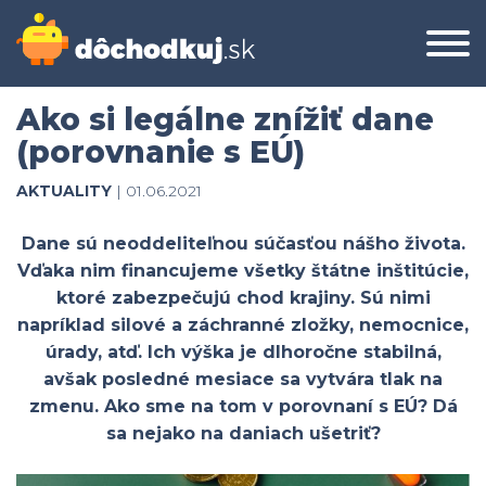
Ako si legálne znížiť dane
(porovnanie s EÚ)
AKTUALITY
| 01.06.2021
Dane sú neoddeliteľnou súčasťou nášho života.
Vďaka nim financujeme všetky štátne inštitúcie,
ktoré zabezpečujú chod krajiny. Sú nimi
napríklad silové a záchranné zložky, nemocnice,
úrady, atď. Ich výška je dlhoročne stabilná,
avšak posledné mesiace sa vytvára tlak na
zmenu. Ako sme na tom v porovnaní s EÚ? Dá
sa nejako na daniach ušetriť?