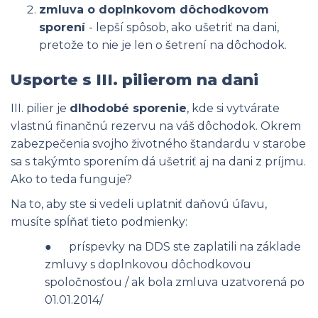
zmluva o doplnkovom dôchodkovom
sporení
- lepší spôsob, ako ušetriť na dani,
pretože to nie je len o šetrení na dôchodok.
Usporte s III. pilierom na dani
III. pilier je
dlhodobé sporenie
, kde si vytvárate
vlastnú finančnú rezervu na váš dôchodok. Okrem
zabezpečenia svojho životného štandardu v starobe
sa s takýmto sporením dá ušetriť aj na dani z príjmu.
Ako to teda funguje?
Na to, aby ste si vedeli uplatniť daňovú úľavu,
musíte spĺňať tieto podmienky:
● príspevky na DDS ste zaplatili na základe
zmluvy s doplnkovou dôchodkovou
spoločnosťou / ak bola zmluva uzatvorená po
01.01.2014/