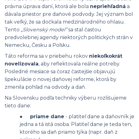
právna úprava daní, ktorá ale bola
nepriehľadná
a
dávala priestor pre daňové podvody. Jej význam bol
tak veľký, že sa dočkala medzinárodného ohlasu.
Tento
„Slovenský model”
sa stal časťou
predvolebnej agendy niektorých politických strán v
Nemecku, Česku a Poľsku.
Táto reforma sa v priebehu rokov
niekoľkokrát
novelizovala
, aby reflektovala reálne potreby.
Posledné mesiace sa čoraz častejšie objavujú
špekulácie o novej daňovej reforme, ktorá by
zmenila pohľad na odvody a daň.
Na Slovensku podľa techniky výberu rozlišujeme
tieto dane:
●
priame dane
- platiteľ dane a daňovník je
jedna a tá istá osoba. Platiteľ dane je teda ten,
ktorého sa daň priamo týka (napr. daň z