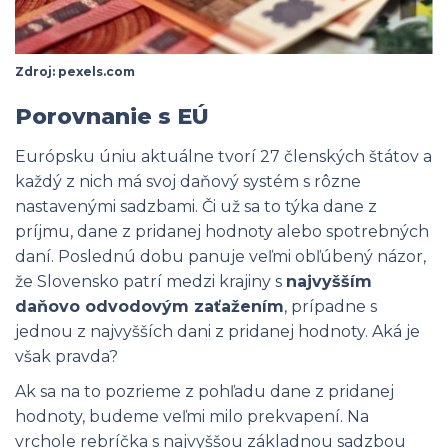
Zdroj: pexels.com
Porovnanie s EÚ
Európsku úniu aktuálne tvorí 27 členských štátov a
každý z nich má svoj daňový systém s rôzne
nastavenými sadzbami. Či už sa to týka dane z
príjmu, dane z pridanej hodnoty alebo spotrebných
daní. Poslednú dobu panuje veľmi obľúbený názor,
že Slovensko patrí medzi krajiny s
najvyšším
daňovo odvodovým zaťažením
, prípadne s
jednou z najvyšších dani z pridanej hodnoty. Aká je
však pravda?
Ak sa na to pozrieme z pohľadu dane z pridanej
hodnoty, budeme veľmi milo prekvapení. Na
vrchole rebríčka s najvyššou základnou sadzbou