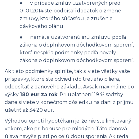
● v prípade zmlúv uzatvorených pred
01.01.2014 ste podpísali dodatok o zmene
zmluvy, ktorého súčasťou je zrušenie
dávkového plánu
● nemáte uzatvorenú inú zmluvu podľa
zákona o doplnkovom dôchodkovom sporení,
ktorá nespĺňa podmienky podľa novely
zákona o doplnkovom dôchodkovom sporení.
Ak tieto podmienky splníte, tak si viete všetky vaše
príspevky, ktoré ste odviedli do tretieho piliera,
odpočítať z daňového základu. Avšak maximálne do
výšky
180 eur za rok
. Pri uplatnení 19 % sadzby
dane si viete v konečnom dôsledku na dani z príjmu
ušetriť až 34,20 eur.
Výhodou oproti hypotékam je, že nie ste limitovaný
vekom, ako pri bonuse pre mladých. Táto daňová
úľava navyše platí po celú dobu sporenia. Ak teda