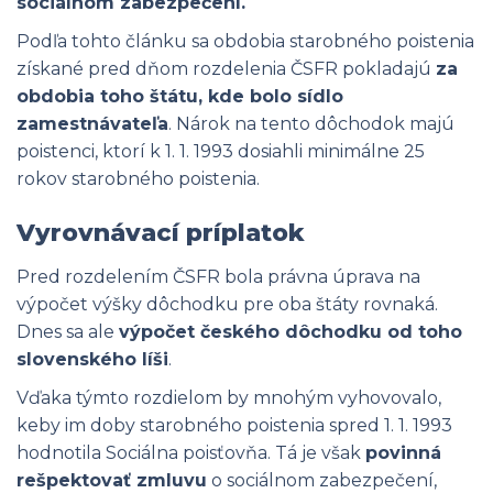
sociálnom zabezpečení.
Podľa tohto článku sa obdobia starobného poistenia
získané pred dňom rozdelenia ČSFR pokladajú
za
obdobia toho štátu, kde bolo sídlo
zamestnávateľa
. Nárok na tento dôchodok majú
poistenci, ktorí k 1. 1. 1993 dosiahli minimálne 25
rokov starobného poistenia.
Vyrovnávací príplatok
Pred rozdelením ČSFR bola právna úprava na
výpočet výšky dôchodku pre oba štáty rovnaká.
Dnes sa ale
výpočet českého dôchodku od toho
slovenského líši
.
Vďaka týmto rozdielom by mnohým vyhovovalo,
keby im doby starobného poistenia spred 1. 1. 1993
hodnotila Sociálna poisťovňa. Tá je však
povinná
rešpektovať zmluvu
o sociálnom zabezpečení,