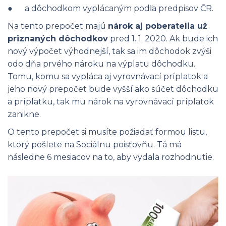
● a dôchodkom vyplácaným podľa predpisov ČR.
Na tento prepočet majú
nárok aj poberatelia už
priznaných dôchodkov
pred 1. 1. 2020. Ak bude ich
nový výpočet výhodnejší, tak sa im dôchodok zvýši
odo dňa prvého nároku na výplatu dôchodku.
Tomu, komu sa vypláca aj vyrovnávací príplatok a
jeho nový prepočet bude vyšší ako súčet dôchodku
a príplatku, tak mu nárok na vyrovnávací príplatok
zanikne.
O tento prepočet si musíte požiadať formou listu,
ktorý pošlete na Sociálnu poisťovňu. Tá má
následne 6 mesiacov na to, aby vydala rozhodnutie.