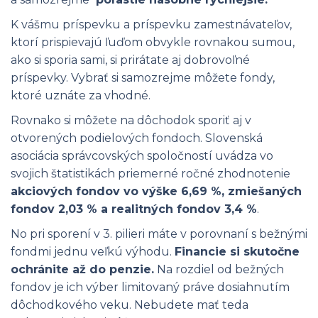
K vášmu príspevku a príspevku zamestnávateľov,
ktorí prispievajú ľuďom obvykle rovnakou sumou,
ako si sporia sami, si prirátate aj dobrovoľné
príspevky. Vybrať si samozrejme môžete fondy,
ktoré uznáte za vhodné.
Rovnako si môžete na dôchodok sporiť aj v
otvorených podielových fondoch. Slovenská
asociácia správcovských spoločností uvádza vo
svojich štatistikách priemerné ročné zhodnotenie
akciových fondov vo výške 6,69 %, zmiešaných
fondov 2,03 % a realitných fondov 3,4 %
.
No pri sporení v 3. pilieri máte v porovnaní s bežnými
fondmi jednu veľkú výhodu.
Financie si skutočne
ochránite až do penzie.
Na rozdiel od bežných
fondov je ich výber limitovaný práve dosiahnutím
dôchodkového veku. Nebudete mať teda