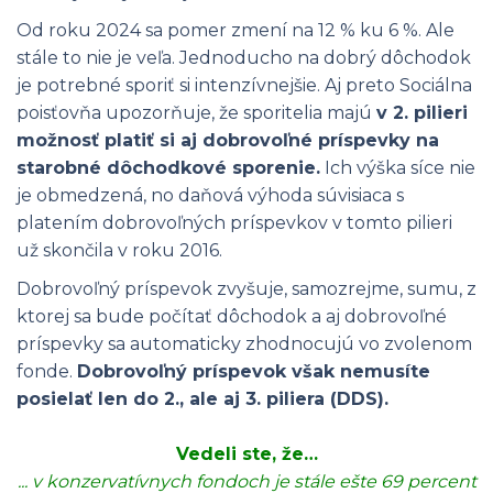
Od roku 2024 sa pomer zmení na 12 % ku 6 %. Ale
stále to nie je veľa. Jednoducho na dobrý dôchodok
je potrebné sporiť si intenzívnejšie. Aj preto Sociálna
poisťovňa upozorňuje, že sporitelia majú
v 2. pilieri
možnosť platiť si aj dobrovoľné príspevky na
starobné dôchodkové sporenie.
Ich výška síce nie
je obmedzená, no daňová výhoda súvisiaca s
platením dobrovoľných príspevkov v tomto pilieri
už skončila v roku 2016.
Dobrovoľný príspevok zvyšuje, samozrejme, sumu, z
ktorej sa bude počítať dôchodok a aj dobrovoľné
príspevky sa automaticky zhodnocujú vo zvolenom
fonde.
Dobrovoľný príspevok však nemusíte
posielať len do 2., ale aj 3. piliera (
DDS).
Vedeli ste, že…
... v konzervatívnych fondoch je stále ešte 69 percent