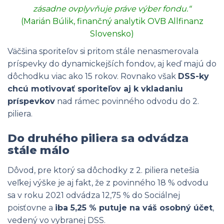
zásadne ovplyvňuje práve výber fondu.“
(Marián Búlik, finančný analytik OVB Allfinanz
Slovensko)
Väčšina sporiteľov si pritom stále nenasmerovala
príspevky do dynamickejších fondov, aj keď majú do
dôchodku viac ako 15 rokov. Rovnako však
DSS-ky
chcú motivovať sporiteľov aj k vkladaniu
príspevkov
nad rámec povinného odvodu do 2.
piliera.
Do druhého piliera sa odvádza
stále málo
Dôvod, pre ktorý sa dôchodky z 2. piliera netešia
veľkej výške je aj fakt, že z povinného 18 % odvodu
sa v roku 2021 odvádza 12,75 % do Sociálnej
poisťovne a
iba 5,25 % putuje na váš osobný účet
,
vedený vo vybranej DSS.