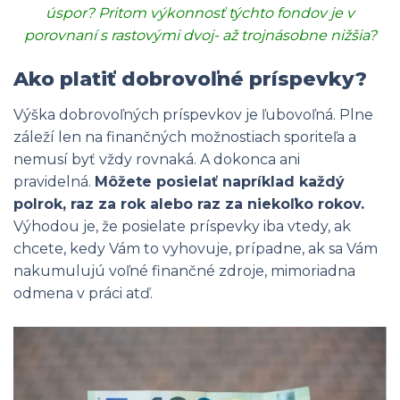
úspor? Pritom výkonnosť týchto fondov je v
porovnaní s rastovými dvoj- až trojnásobne nižšia?
Ako platiť dobrovoľné príspevky?
Výška dobrovoľných príspevkov je ľubovoľná. Plne
záleží len na finančných možnostiach sporiteľa a
nemusí byť vždy rovnaká. A dokonca ani
pravidelná.
Môžete posielať napríklad každý
polrok, raz za rok alebo raz za niekoľko rokov.
Výhodou je, že posielate príspevky iba vtedy, ak
chcete, kedy Vám to vyhovuje, prípadne, ak sa Vám
nakumulujú voľné finančné zdroje, mimoriadna
odmena v práci atď.