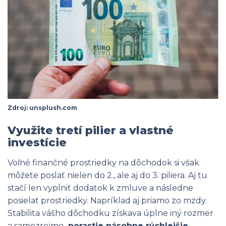
Zdroj: unsplush.com
Využite tretí pilier a vlastné
investície
Voľné finančné prostriedky na dôchodok si však
môžete poslať nielen do 2., ale aj do 3. piliera. Aj tu
stačí len vyplniť dodatok k zmluve a následne
posielať prostriedky. Napríklad aj priamo zo mzdy.
Stabilita vášho dôchodku získava úplne iný rozmer
a samozrejme
porastie násobne rýchlejšie.