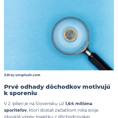
Zdroj: unsplush.com
Prvé odhady dôchodkov motivujú
k sporeniu
V 2. pilieri je na Slovensku už
1,64 milióna
sporiteľov
, ktorí dostali začiatkom roka svoje
obvyklé výpisy majetku z dôchodcovskej