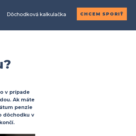
CHCEM SPORIŤ
Dôchodková kalkulačka
u?
no v prípade
dou. Ak máte
dátum penzie
o dôchodku v
končí.