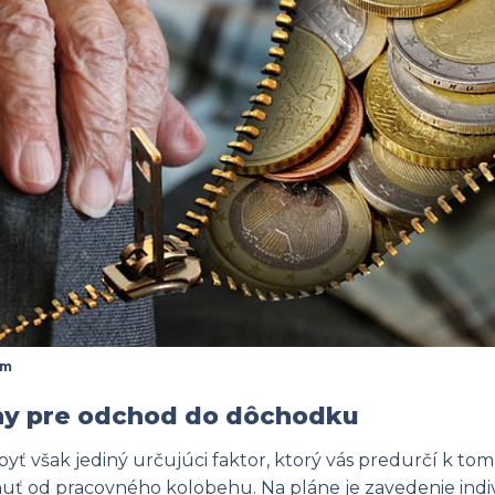
om
ny pre odchod do dôchodku
yť však jediný určujúci faktor, ktorý vás predurčí k tomu
uť od pracovného kolobehu. Na pláne je zavedenie ind