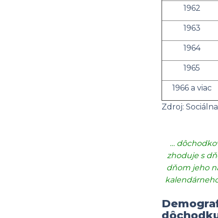
1962
1963
1964
1965
1966 a viac
Zdroj: Sociáln
… dôchodkov
zhoduje s dňo
dňom jeho na
kalendárneho 
Demograf
dôchodk