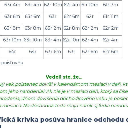
63r 4m
63r 4m
62r 10m
62r 4m
61r 10m
61r 7m
63r 6m
63r 6m
63r
62r 6m
62r
61r 11m
63r 8m
63r 8m
63r 2m
62r 8m
62r 2m
62r 2m
63r 10m
63r 10m
63r 4m
62r 10m
62r 4m
62r 4m
64r
64r
63r 6m
63r
62r 6m
62r 6m
a poisťovňa
Vedeli ste, že...
ý vek poistenec dovŕši v kalendárnom mesiaci v deň, kto
m jeho narodenia? Ak nie je v mesiaci deň, ktorý sa čís
rodenia, dňom dovŕšenia dôchodkového veku je posle
mesiaca. Na dôchodok teda majú nárok aj ľudia narodení
ická krivka posúva hranice odchodu 
u