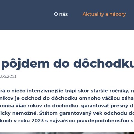
O nás
Aktuality a názory
 pôjdem do dôchodk
.05.2021
rá o niečo intenzívnejšie trápi skôr staršie ročníky, 
čníkov je odchod do dôchodku omnoho väčšou záha
dokonca viac rokov do dôchodku, garantovať presný 
kticky nemožné. Štátom garantovaný vek odchodu d
koch v roku 2023 s najväčšou pravdepodobnosťou s