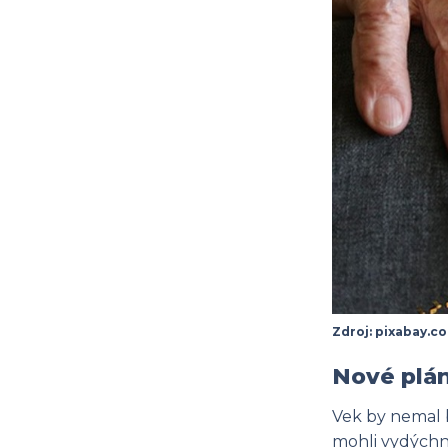
Zdroj: pixabay.c
Nové plá
Vek by nemal b
mohli vydýchn