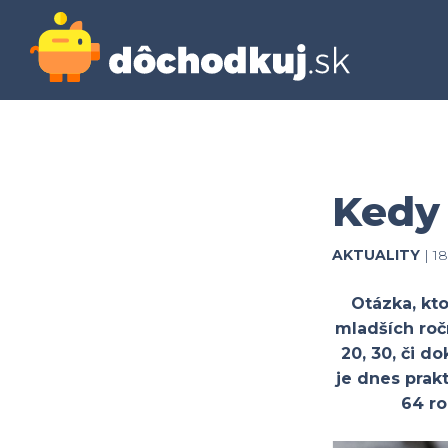
Kedy
AKTUALITY
| 18
Otázka, kto
mladších ro
20, 30, či 
je dnes pra
64 ro