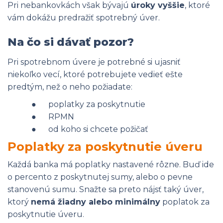
Pri nebankovkách však bývajú
úroky vyššie
, ktoré
vám dokážu predražiť spotrebný úver.
Na čo si dávať pozor?
Pri spotrebnom úvere je potrebné si ujasniť
niekoľko vecí, ktoré potrebujete vedieť ešte
predtým, než o neho požiadate:
● poplatky za poskytnutie
● RPMN
● od koho si chcete požičať
Poplatky za poskytnutie úveru
Každá banka má poplatky nastavené rôzne. Buď ide
o percento z poskytnutej sumy, alebo o pevne
stanovenú sumu. Snažte sa preto nájsť taký úver,
ktorý
nemá žiadny alebo minimálny
poplatok za
poskytnutie úveru.