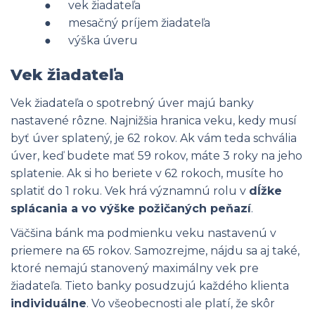
● vek žiadateľa
● mesačný príjem žiadateľa
● výška úveru
Vek žiadateľa
Vek žiadateľa o spotrebný úver majú banky
nastavené rôzne. Najnižšia hranica veku, kedy musí
byť úver splatený, je 62 rokov. Ak vám teda schvália
úver, keď budete mať 59 rokov, máte 3 roky na jeho
splatenie. Ak si ho beriete v 62 rokoch, musíte ho
splatiť do 1 roku. Vek hrá významnú rolu v
dĺžke
splácania a vo výške požičaných peňazí
.
Väčšina bánk ma podmienku veku nastavenú v
priemere na 65 rokov. Samozrejme, nájdu sa aj také,
ktoré nemajú stanovený maximálny vek pre
žiadateľa. Tieto banky posudzujú každého klienta
individuálne
. Vo všeobecnosti ale platí, že skôr