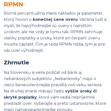
RPMN
Ročná percentuálna miera nákladov je parameter,
ktorý hovorí o
konečnej cene úveru
. Väčšina ľudí si
myslí, že najvýhodnejšie sú úvery s najnižším
úrokom, ale nie vždy je tomu tak. RPMN zahrňuje
všetky poplatky a úroky, ktoré pri čerpaní úveru
musíte zaplatiť. Čím je teda RPMN nižšia, tým je pre
vás úver výhodnejší.
Zhrnutie
Na Slovensku si viete požičať od bánk aj
nebankových subjektov. „Nebankovky” majú o
niečo benevolentnejšie pravidlá voči veku seniora.
Na druhej strane mávajú často
vyššie úroky či
skryté poplatky
, ktoré vám vedia nepríjemne
predražiť úver. Vyberajte si preto ustanovizne, ktoré
majú najtransparentnejšie ponuky.