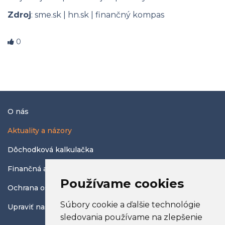
Zdroj
:
sme.sk
|
hn.sk
|
finančný kompas
0
O nás
Aktuality a názory
Dôchodková kalkulačka
Finančná abeceda
Používame cookies
Ochrana osobných údajov
Súbory cookie a ďalšie technológie
Upraviť nastavenia COOKIES
sledovania používame na zlepšenie