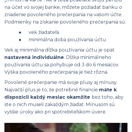
na účet vo svojej banke, môžete požiadať banku o
zriadenie povoleného prečerpania na vašom účte.
Podmienky na získanie povoleného prečerpania sú:
● vek žiadateľa
● minimálna doba používania účtu
Vek aj minimálna dĺžka používania účtu je opäť
nastavená individuálne
. Dĺžka minimálneho
používania účtu sa pohybuje od 3 do 6 mesiacov.
Výška povoleného prečerpania je tiež rôzna.
Povolené prečerpanie má svoje plusy aj mínusy.
Najväčší plus je to, že potrebné financie
máte k
dispozícii každý mesiac okamžite
bez toho, aby
ste o nich museli zakaždým žiadať. Mínusom sú
vyššie úroky ako pri spotrebiteľskom úvere.