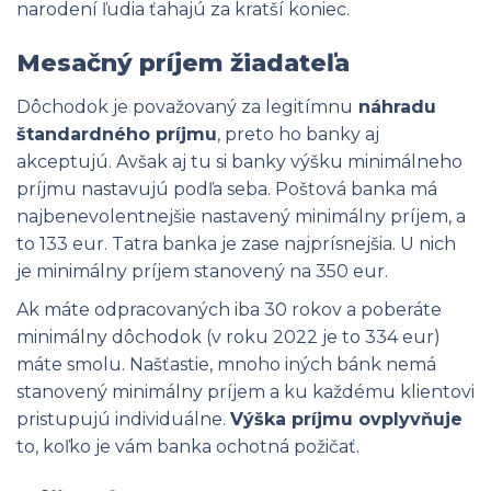
narodení ľudia ťahajú za kratší koniec.
Mesačný príjem žiadateľa
Dôchodok je považovaný za legitímnu
náhradu
štandardného príjmu
, preto ho banky aj
akceptujú. Avšak aj tu si banky výšku minimálneho
príjmu nastavujú podľa seba. Poštová banka má
najbenevolentnejšie nastavený minimálny príjem, a
to 133 eur. Tatra banka je zase najprísnejšia. U nich
je minimálny príjem stanovený na 350 eur.
Ak máte odpracovaných iba 30 rokov a poberáte
minimálny dôchodok (v roku 2022 je to 334 eur)
máte smolu. Našťastie, mnoho iných bánk nemá
stanovený minimálny príjem a ku každému klientovi
pristupujú individuálne.
Výška príjmu ovplyvňuje
to, koľko je vám banka ochotná požičať.