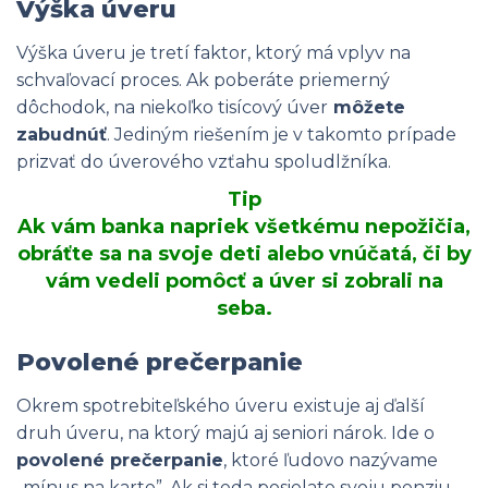
Výška úveru
Výška úveru je tretí faktor, ktorý má vplyv na
schvaľovací proces. Ak poberáte priemerný
dôchodok, na niekoľko tisícový úver
môžete
zabudnúť
. Jediným riešením je v takomto prípade
prizvať do úverového vzťahu spoludlžníka.
Tip
Ak vám banka napriek všetkému nepožičia,
obráťte sa na svoje deti alebo vnúčatá, či by
vám vedeli pomôcť a úver si zobrali na
seba.
Povolené prečerpanie
Okrem spotrebiteľského úveru existuje aj ďalší
druh úveru, na ktorý majú aj seniori nárok. Ide o
povolené prečerpanie
, ktoré ľudovo nazývame
„mínus na karte”. Ak si teda posielate svoju penziu