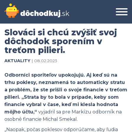
Slováci si chcú zvýšiť svoj
dôchodok sporením v
treťom pilieri.
AKTUALITY
| 08.02.2023
Odborníci sporiteľov upokojujú. Aj keď sú na
trhu poklesy, neznamená to automaticky stratu
a problém, že ste prišli o svoje financie v treťom
pilieri. „Strata by to bola v prípade, keby som
financie vybral v čase, keď mi klesla hodnota
môjho účtu,“
vyjadril sa pre Markízu odborník na
osobné financie Michal Smekal.
„Naopak, počas poklesov odporúčame, aby ľudia