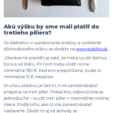
Akú výšku by sme mali platiť do
tretieho piliera?
So žiadosťou o vypracovanie analýzy a vyriešenie
dôchodkového plánu sa obráťte na
www.stabilita.sk.
„Všeobecné pravidlo je také, že treba využiť daňový
bonus od štátu. Pri ňom treba vložiť ročne
minimálne 180 €. Keď si to prepočítame, bude to
minimálne 15 € mesačne.
Druhou otázkou je tiež to, či mi zamestnávateľ
prispieva na tretí pilier. Pokiaľ áno, odporúčanie je
jednoduché – využiť tretí pilier v maximálnej možnej
miere. Podľa toho, ako to má zamestnávateľ
nastavené. Závistí to aj od dohody so