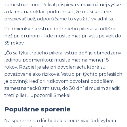
zamestnancom. Pokiaľ prispieva v maximálnej výške
a dá mu napríklad podmienku, že musí k sume
prispievať tiež, odporúčame to využiť,“ vyjadril sa.
Podmienky na vstup do tretieho piliera sú odlišné,
než pri druhom – kde musíte mať pri vstupe vek do
35 rokov.
„Čo sa týka tretieho piliera, vstup doň je obmedzený
jedinou podmienkou: musíte mať najmenej 18
rokov. Rozdiel je ale pri povolaniach, ktoré sú
považované ako rizikové. Vstup pri týchto profesiách
je povinný. Keď pri rizikovom povolaní podpíšem
zamestnaneckú zmluvu, do 30 dní si musím zriadiť
tretí pilier,“ upozornil Smekal.
Populárne sporenie
Na sporenie na dôchodok si čoraz viac ľudí vyberá