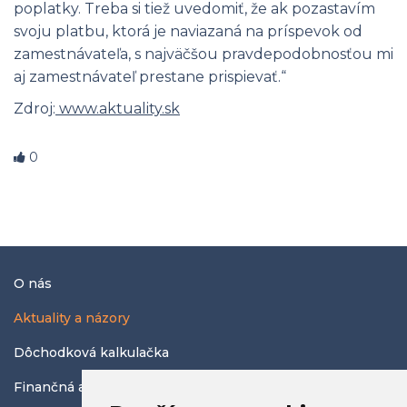
poplatky. Treba si tiež uvedomiť, že ak pozastavím
svoju platbu, ktorá je naviazaná na príspevok od
zamestnávateľa, s najväčšou pravdepodobnosťou mi
aj zamestnávateľ prestane prispievať.“
Zdroj:
www.aktuality.sk
0
O nás
Aktuality a názory
Dôchodková kalkulačka
Finančná abeceda