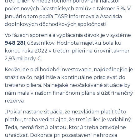
tretí pilier. V medziročnom porovnaní narástol
počet nových účastníckych zmlúv o takmer 5 %. V
januári o tom podľa TASR informovala Asociácia
doplnkových dôchodkových spoločností.
Vo fázach sporenia a vyplácania dávok je v systéme
948 281
účastníkov. Hodnota majetku bola ku
koncu roka 2022 v treťom pilieri na úrovni takmer
2,93 miliardy €.
Keďže ide o dlhodobé investovanie, najideálnejšie je
snažiť sa čo najdlhšie a kontinuálne prispievať do
tretieho piliera. Na nejaké neočakávané situácie by
nám mala v našom finančnom pláne slúžiť finančný
rezerva.
„Pokiaľ nastane situácia, že nezvládam platiť túto
platbu, treba vedieť aj to, že tretí pilier je variabilný.
Teda, nemá fixnú platbu, ktorú treba pravidelne
uhrádzať. Dokonca pri pozastavení nehrozsia